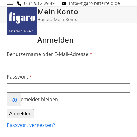
Skip
0 34 93 2 29 49
info@figaro-bitterfeld.de
Mein Konto
Open
Close
to
content
Home
»
Mein Konto
mobile
mobile
menu
menu
Anmelden
Erforderlich
Benutzername oder E-Mail-Adresse
*
Erforderlich
Passwort
*
Angemeldet bleiben
Anmelden
Passwort vergessen?