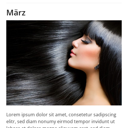
März
Lorem ipsum dolor sit amet, consetetur sadipscing
elitr, sed diam nonumy eirmod tempor invidunt ut