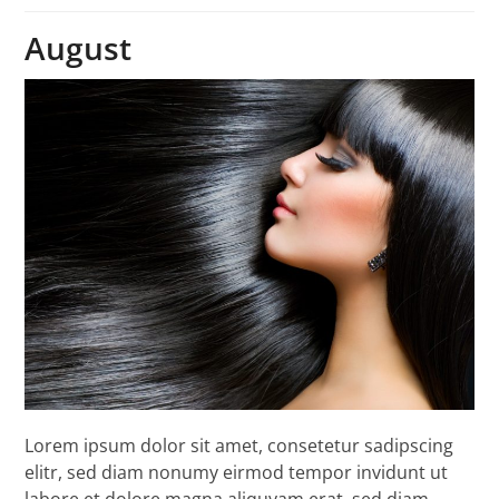
August
Lorem ipsum dolor sit amet, consetetur sadipscing
elitr, sed diam nonumy eirmod tempor invidunt ut